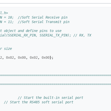
l.h>
N = 10;  //Soft Serial Receive pin
N = 11;  //Soft Serial Transmit pin
t object and define pins to use
ial(SSERIAL_RX_PIN, SSERIAL_TX_PIN); // RX, TX
r size
2
,
0x02
,
0x00
,
0x02
,
0x00
};
========================================================
========================================================
// Start the built-in serial port   
// Start the RS485 soft serial port 