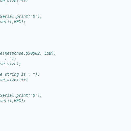
se_size;i++)
Serial.print("0");
se[i],HEX);
e(Response,0x0002, LOW);
  : ");
se_size);
e string is : ");
se_size;i++)
Serial.print("0");
se[i],HEX);