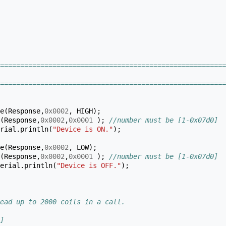
========================================================
========================================================
e
(
Response
,
0x0002
,
HIGH
);
(
Response
,
0x0002
,
0x0001
);
//number must be [1-0x07d0]
rial
.
println
(
"Device is ON."
);
e
(
Response
,
0x0002
,
LOW
);
(
Response
,
0x0002
,
0x0001
);
//number must be [1-0x07d0]
erial
.
println
(
"Device is OFF."
);
ead up to 2000 coils in a call.
]