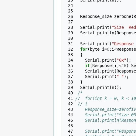
 23 
Serial
.
println
();
 24 
 25 
 26 
Response_size
=
zeroone
(
R
 27 
 28 
Serial
.
print
(
"Size  Red
 29 
Serial
.
println
(
Response
 30 
 31 
Serial
.
print
(
"Response 
 32 
for
(
byte
i
=
0
;
i
<
Response
 33 
{
 34 
Serial
.
print
(
"0x"
);
 35 
if
(
Response
[
i
]
<
16
)
Se
 36 
Serial
.
print
(
Response
 37 
Serial
.
print
(
" "
);
 38 
}
 39 
Serial
.
println
();
 40 
/*
 41 
//  for(int k = 0; k < 10
 42 
 // {
 43 
    Response_size=zerofiv
 44 
    Serial.print("Size 05
 45 
    Serial.println(Respon
 46 
 47 
    Serial.print("Respons