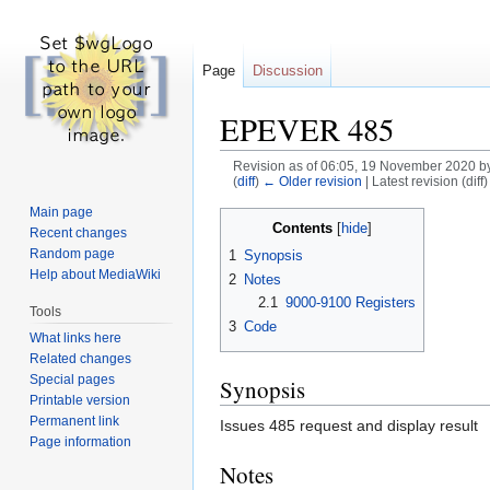
Page
Discussion
EPEVER 485
Revision as of 06:05, 19 November 2020 b
(
diff
)
← Older revision
| Latest revision (diff
Main page
Jump
Jump
Contents
Recent changes
to
to
Random page
1
Synopsis
navigation
search
Help about MediaWiki
2
Notes
2.1
9000-9100 Registers
Tools
3
Code
What links here
Related changes
Special pages
Synopsis
Printable version
Permanent link
Issues 485 request and display result
Page information
Notes