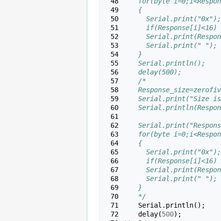
 48 
    for(byte i=0;i<Respon
 49 
    {
 50 
      Serial.print("0x");
 51 
      if(Response[i]<16) 
 52 
      Serial.print(Respon
 53 
      Serial.print(" ");
 54 
    }
 55 
    Serial.println();
 56 
    delay(500);
 57 
    /*
 58 
    Response_size=zerofiv
 59 
    Serial.print("Size is
 60 
    Serial.println(Respon
 61 
 62 
    Serial.print("Respons
 63 
    for(byte i=0;i<Respon
 64 
    {
 65 
      Serial.print("0x");
 66 
      if(Response[i]<16) 
 67 
      Serial.print(Respon
 68 
      Serial.print(" ");
 69 
    }
 70 
    */
 71 
Serial
.
println
();
 72 
delay
(
500
);