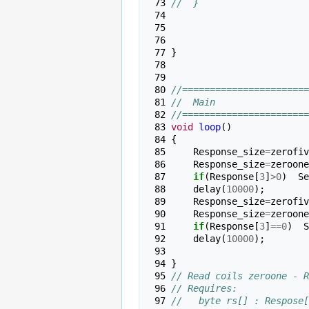
 73 
//  }
 74 
 75 
 76 
 77 
}
 78 
 79 
 80 
//=======================
 81 
//  Main
 82 
//=======================
 83 
void
loop
()
 84 
{
 85 
Response_size
=
zerofiv
 86 
Response_size
=
zeroone
 87 
if
(
Response
[
3
]
>
0
)
Se
 88 
delay
(
10000
);
 89 
Response_size
=
zerofiv
 90 
Response_size
=
zeroone
 91 
if
(
Response
[
3
]
==
0
)
S
 92 
delay
(
10000
);
 93 
 94 
}
 95 
// Read coils zeroone - R
 96 
// Requires:
 97 
//   byte rs[] : Respose[