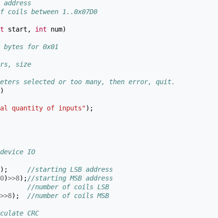
 address
f coils between 1..0x07D0
t
start
,
int
num
)
 bytes for 0x01
rs, size
eters selected or too many, then error, quit.
)
al quantity of inputs"
);
device IO
);
//starting LSB address
0
)
>>
8
);
//starting MSB address
//number of coils LSB
>>
8
);
//number of coils MSB
culate CRC