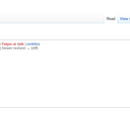
Read
View 
y
Falgsc-al
(
talk
|
contribs
)
) | Newer revision → (diff)