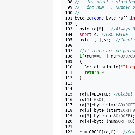
 98 
//   int start : starting
 99 
//   int num   : Number o
100 
//
101 
byte
zeroone
(
byte
rs
[],
in
102 
{
103 
byte
rq
[
8
];
//Always 8
104 
short
c
;
//CRC value
105 
byte
i
,
j
,
sz
;
//Counte
106 
107 
//If there are no param
108 
if
(
num
==
0
||
num
>
0x07d0
109 
{
110 
Serial
.
println
(
"Illeg
111 
return
0
;
112 
}
113 
114 
115 
rq
[
0
]
=
DEVICE
;
//Global 
116 
rq
[
1
]
=
0x01
;
117 
rq
[
3
]
=
byte
(
start
&
0x00FF
118 
rq
[
2
]
=
byte
((
start
&
0xFF0
119 
rq
[
5
]
=
byte
(
num
&
0x00FF
);
120 
rq
[
4
]
=
byte
((
num
&
0xFF00
)
121 
122 
c
=
CRC16
(
rq
,
6
);
//Cal