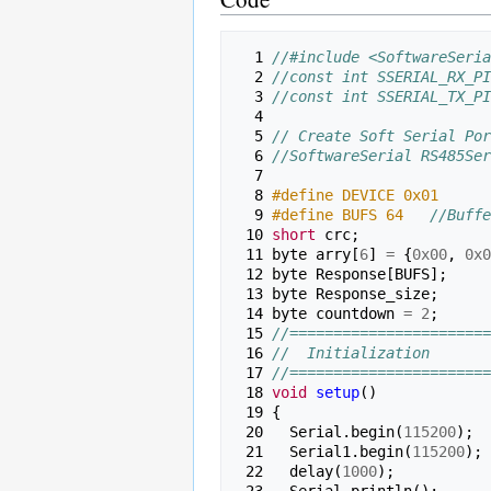
  1 
//#include <SoftwareSeria
  2 
//const int SSERIAL_RX_PI
  3 
//const int SSERIAL_TX_PI
  4 
  5 
// Create Soft Serial Por
  6 
//SoftwareSerial RS485Ser
  7 
  8 
#define DEVICE 0x01
  9 
#define BUFS 64   
//Buffe
 10 
short
crc
;
 11 
byte
arry
[
6
]
=
{
0x00
,
0x0
 12 
byte
Response
[
BUFS
];
 13 
byte
Response_size
;
 14 
byte
countdown
=
2
;
 15 
//=======================
 16 
//  Initialization
 17 
//=======================
 18 
void
setup
()
 19 
{
 20 
Serial
.
begin
(
115200
);
 21 
Serial1
.
begin
(
115200
);
 22 
delay
(
1000
);