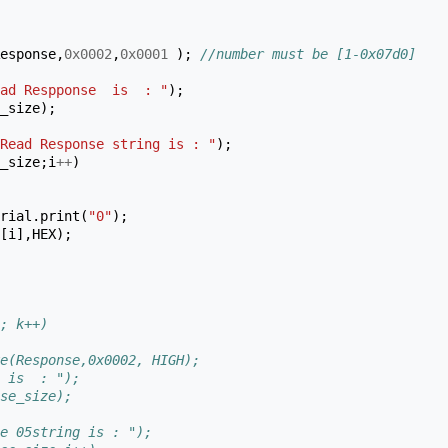
esponse
,
0x0002
,
0x0001
);
//number must be [1-0x07d0]
ad Respponse  is  : "
);
_size
);
Read Response string is : "
);
_size
;
i
++
)
rial
.
print
(
"0"
);
[
i
],
HEX
);
; k++)
e(Response,0x0002, HIGH);
 is  : ");
se_size);
e 05string is : ");