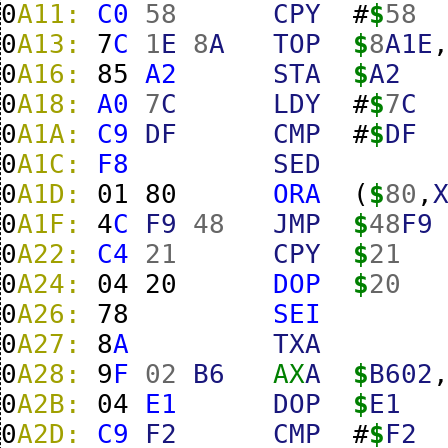
0
A11:
C0
58
CPY
#
$
58
0
A13:
7
C
1
E
8
A
TOP
$
8
A1E
0
A16:
85
A2
STA
$
A2
0
A18:
A0
7
C
LDY
#
$
7
C
0
A1A:
C9
DF
CMP
#
$
DF
0
A1C:
F8
SED
0
A1D:
01
80
ORA
(
$
80
,
0
A1F:
4
C
F9
48
JMP
$
48
F9
0
A22:
C4
21
CPY
$
21
0
A24:
04
20
DOP
$
20
0
A26:
78
SEI
0
A27:
8
A
TXA
0
A28:
9
F
02
B6
AX
A
$
B602
0
A2B:
04
E1
DOP
$
E1
0
A2D:
C9
F2
CMP
#
$
F2