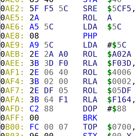
0
AE2:
5
F
F5
5
C
SRE
$
5
CF5
0
AE5:
2
A
ROL
A
0
AE6:
A5
5
C
LDA
$
5
C
0
AE8:
08
PHP
0
AE9:
A9
5
C
LDA
#
$
5
C
0
AEB:
2
E
2
A
A0
ROL
$
A02A
0
AEE:
3
B
3
D
F0
RLA
$
F03D
0
AF1:
2
E
06
40
ROL
$
4006
0
AF4:
3
B
02
00
RLA
$
0002
0
AF7:
2
E
DF
05
ROL
$
05
DF
0
AFA:
3
B
64
F1
RLA
$
F164
0
AFD:
C2
88
DOP
#
$
88
0
AFF:
00
BRK
0
B00:
FC
00
07
TOP
$
0700
0
B03:
96
00
STX
$
00
,
Y