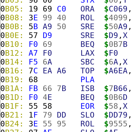
0
B05:
19
69
C0
ORA
$
C069
0
B08:
3
E
99
40
ROL
$
4099
0
B0B:
5
B
A9
50
SRE
$
50
A9
0
B0E:
57
D9
SRE
$
D9
,
X
0
B10:
F0
69
BEQ
$
0B
7
B
0
B12:
A7
F0
LAX
$
F0
0
B14:
F5
6
A
SBC
$
6
A
,
X
0
B16:
7
C
EA
A6
TOP
$
A6EA
0
B19:
68
PLA
0
B1A:
FB
66
7
B
ISB
$
7
B66
0
B1D:
F0
4
E
BEQ
$
0B
6
D
0
B1F:
55
58
EOR
$
58
,
X
0
B21:
1
F
79
DD
SLO
$
DD79
0
B24:
3
E
55
95
ROL
$
9555