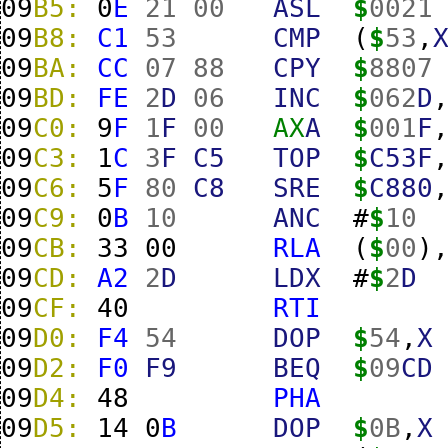
09
B5:
0
E
21
00
ASL
$
0021
09
B8:
C1
53
CMP
(
$
53
,
09
BA:
CC
07
88
CPY
$
8807
09
BD:
FE
2
D
06
INC
$
062
D
09
C0:
9
F
1
F
00
AX
A
$
001
F
09
C3:
1
C
3
F
C5
TOP
$
C53F
09
C6:
5
F
80
C8
SRE
$
C880
09
C9:
0
B
10
ANC
#
$
10
09
CB:
33
00
RLA
(
$
00
)
09
CD:
A2
2
D
LDX
#
$
2
D
09
CF:
40
RTI
09
D0:
F4
54
DOP
$
54
,
X
09
D2:
F0
F9
BEQ
$
09
CD
09
D4:
48
PHA
09
D5:
14
0
B
DOP
$
0B
,
X