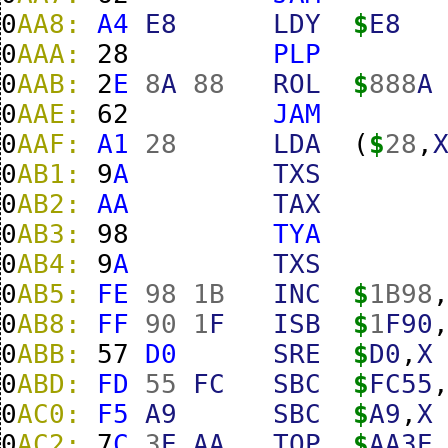
0
AA8:
A4
E8
LDY
$
E8
0
AAA:
28
PLP
0
AAB:
2
E
8
A
88
ROL
$
888
A
0
AAE:
62
JAM
0
AAF:
A1
28
LDA
(
$
28
,
0
AB1:
9
A
TXS
0
AB2:
AA
TAX
0
AB3:
98
TYA
0
AB4:
9
A
TXS
0
AB5:
FE
98
1B
INC
$
1B
98
0
AB8:
FF
90
1
F
ISB
$
1
F90
0
ABB:
57
D0
SRE
$
D0
,
X
0
ABD:
FD
55
FC
SBC
$
FC55
0
AC0:
F5
A9
SBC
$
A9
,
X
0
AC2:
7
C
3
E
AA
TOP
$
AA3E