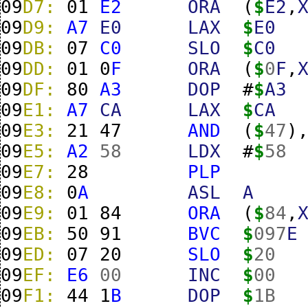
09
D7:
01
E2
ORA
(
$
E2
,
09
D9:
A7
E0
LAX
$
E0
09
DB:
07
C0
SLO
$
C0
09
DD:
01
0
F
ORA
(
$
0
F
,
09
DF:
80
A3
DOP
#
$
A3
09
E1:
A7
CA
LAX
$
CA
09
E3:
21
47
AND
(
$
47
)
09
E5:
A2
58
LDX
#
$
58
09
E7:
28
PLP
09
E8:
0
A
ASL
A
09
E9:
01
84
ORA
(
$
84
,
09
EB:
50
91
BVC
$
097
E
09
ED:
07
20
SLO
$
20
09
EF:
E6
00
INC
$
00
09
F1:
44
1
B
DOP
$
1B