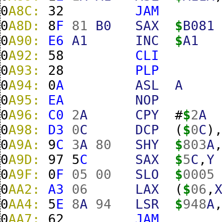
0
A8C:
32
JAM
0
A8D:
8
F
81
B0
SAX
$
B081
0
A90:
E6
A1
INC
$
A1
0
A92:
58
CLI
0
A93:
28
PLP
0
A94:
0
A
ASL
A
0
A95:
EA
NOP
0
A96:
C0
2
A
CPY
#
$
2
A
0
A98:
D3
0
C
DCP
(
$
0
C
)
0
A9A:
9
C
3
A
80
SHY
$
803
A
0
A9D:
97
5
C
SAX
$
5
C
,
Y
0
A9F:
0
F
05
00
SLO
$
0005
0
AA2:
A3
06
LAX
(
$
06
,
0
AA4:
5
E
8
A
94
LSR
$
948
A
0
AA7:
62
JAM