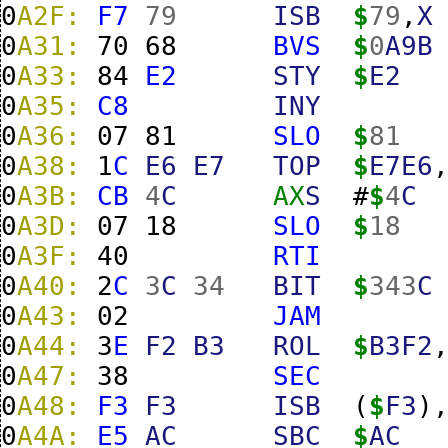
0
A2F:
F7
79
ISB
$
79
,
X
0
A31:
70
68
BVS
$
0
A9B
0
A33:
84
E2
STY
$
E2
0
A35:
C8
INY
0
A36:
07
81
SLO
$
81
0
A38:
1
C
E6
E7
TOP
$
E7E6
0
A3B:
CB
4
C
AX
S
#
$
4
C
0
A3D:
07
18
SLO
$
18
0
A3F:
40
RTI
0
A40:
2
C
3
C
34
BIT
$
343
C
0
A43:
02
JAM
0
A44:
3
E
F2
B3
ROL
$
B3F2
0
A47:
38
SEC
0
A48:
F3
F3
ISB
(
$
F3
)
0
A4A:
E5
AC
SBC
$
AC