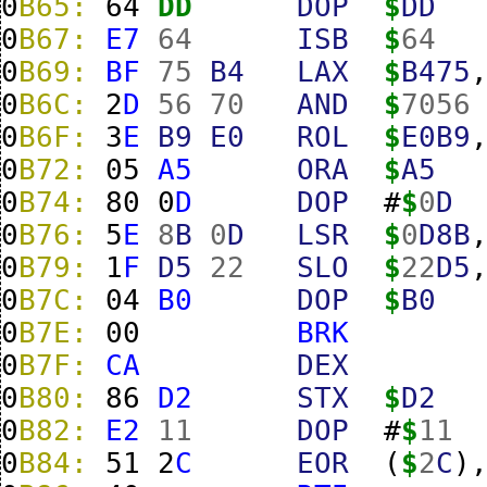
0
B65:
64
DD
DOP
$
DD
0
B67:
E7
64
ISB
$
64
0
B69:
BF
75
B4
LAX
$
B475
0
B6C:
2
D
56
70
AND
$
7056
0
B6F:
3
E
B9
E0
ROL
$
E0B9
0
B72:
05
A5
ORA
$
A5
0
B74:
80
0
D
DOP
#
$
0
D
0
B76:
5
E
8
B
0
D
LSR
$
0
D8B
0
B79:
1
F
D5
22
SLO
$
22
D5
0
B7C:
04
B0
DOP
$
B0
0
B7E:
00
BRK
0
B7F:
CA
DEX
0
B80:
86
D2
STX
$
D2
0
B82:
E2
11
DOP
#
$
11
0
B84:
51
2
C
EOR
(
$
2
C
)