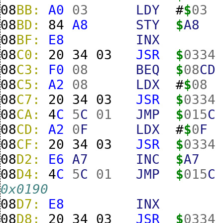
08
BB:
A0
03
LDY
#
$
03
08
BD:
84
A8
STY
$
A8
08
BF:
E8
INX
08
C0:
20
34
03
JSR
$
0334
08
C3:
F0
08
BEQ
$
08
CD
08
C5:
A2
08
LDX
#
$
08
08
C7:
20
34
03
JSR
$
0334
08
CA:
4
C
5
C
01
JMP
$
015
C
08
CD:
A2
0
F
LDX
#
$
0
F
08
CF:
20
34
03
JSR
$
0334
08
D2:
E6
A7
INC
$
A7
08
D4:
4
C
5
C
01
JMP
$
015
C
0x0190
08
D7:
E8
INX
08
D8:
20
34
03
JSR
$
0334