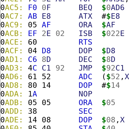
0
AC5:
F0
0
F
BEQ
$
0
AD6
0
AC7:
AB
E8
ATX
#
$
E8
0
AC9:
05
AF
ORA
$
AF
0
ACB:
EF
2
E
02
ISB
$
022
E
0
ACE:
60
RTS
0
ACF:
04
D8
DOP
$
D8
0
AD1:
C6
8
D
DEC
$
8
D
0
AD3:
4
C
C1
92
JMP
$
92
C1
0
AD6:
61
52
ADC
(
$
52
,
0
AD8:
80
14
DOP
#
$
14
0
ADA:
1
A
NOP
0
ADB:
05
05
ORA
$
05
0
ADD:
38
SEC
0
ADE:
14
08
DOP
$
08
,
X
0
AE0:
85
40
STA
$
40