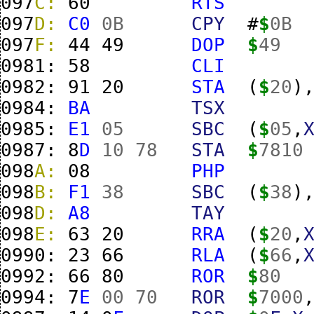
097
C:
60
RTS
097
D:
C0
0B
CPY
#
$
0B
097
F:
44
49
DOP
$
49
0981:
58
CLI
0982:
91
20
STA
(
$
20
)
0984:
BA
TSX
0985:
E1
05
SBC
(
$
05
,
0987:
8
D
10
78
STA
$
7810
098
A:
08
PHP
098
B:
F1
38
SBC
(
$
38
)
098
D:
A8
TAY
098
E:
63
20
RRA
(
$
20
,
0990:
23
66
RLA
(
$
66
,
0992:
66
80
ROR
$
80
0994:
7
E
00
70
ROR
$
7000