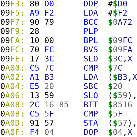
09
F3:
80
D0
DOP
#
$
D0
09
F5:
A9
F2
LDA
#
$
F2
09
F7:
90
79
BCC
$
0
A72
09
F9:
28
PLP
09
FA:
10
00
BPL
$
09
FC
09
FC:
70
FC
BVS
$
09
FA
09
FE:
17
3
C
SLO
$
3
C
,
X
0
A00:
C5
7
C
CMP
$
7
C
0
A02:
A1
B3
LDA
(
$
B3
,
0
A04:
E5
20
SBC
$
20
0
A06:
13
59
SLO
(
$
59
)
0
A08:
2
C
16
85
BIT
$
8516
0
A0B:
C5
5
F
CMP
$
5
F
0
A0D:
91
57
STA
(
$
57
)
0
A0F:
F4
04
DOP
$
04
,
X