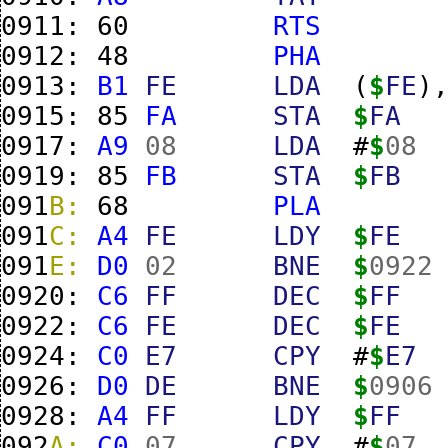
0911:
60
RTS
0912:
48
PHA
0913:
B1
FE
LDA
(
$
FE
)
0915:
85
FA
STA
$
FA
0917:
A9
08
LDA
#
$
08
0919:
85
FB
STA
$
FB
091
B:
68
PLA
091
C:
A4
FE
LDY
$
FE
091
E:
D0
02
BNE
$
0922
0920:
C6
FF
DEC
$
FF
0922:
C6
FE
DEC
$
FE
0924:
C0
E7
CPY
#
$
E7
0926:
D0
DE
BNE
$
0906
0928:
A4
FF
LDY
$
FF
092
A:
C0
07
CPY
#
$
07