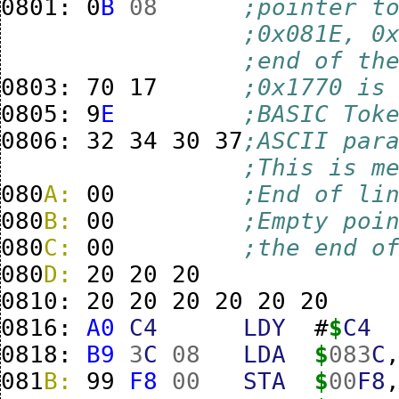
0801:
0
B
08
;pointer t
;end of th
0803:
70
17
;0x1770 is
0805:
9
E
;BASIC Tok
0806:
32
34
30
37
;ASCII par
;This is m
080
A:
00
;End of li
080
B:
00
;Empty poi
080
C:
00
;the end o
080
D:
20
20
20
0810:
20
20
20
20
20
20
0816:
A0
C4
LDY
#
$
C4
0818:
B9
3
C
08
LDA
$
083
C
081
B:
99
F8
00
STA
$
00
F8