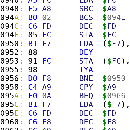
0948:
E5
A8
SBC
$
A8
094
A:
B0
02
BCS
$
094
E
094
C:
C6
FD
DEC
$
FD
094
E:
85
FC
STA
$
FC
0950:
B1
F7
LDA
(
$
F7
)
0952:
88
DEY
0953:
91
FC
STA
(
$
FC
)
0955:
98
TYA
0956:
D0
F8
BNE
$
0950
0958:
C4
A9
CPY
$
A9
095
A:
F0
0
A
BEQ
$
0966
095
C:
B1
F7
LDA
(
$
F7
)
095
E:
C6
FD
DEC
$
FD
0960:
C6
F8
DEC
$
F8