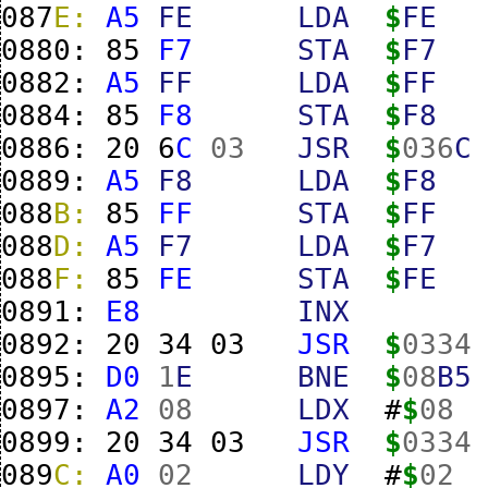
087
E:
A5
FE
LDA
$
FE
0880:
85
F7
STA
$
F7
0882:
A5
FF
LDA
$
FF
0884:
85
F8
STA
$
F8
0886:
20
6
C
03
JSR
$
036
C
0889:
A5
F8
LDA
$
F8
088
B:
85
FF
STA
$
FF
088
D:
A5
F7
LDA
$
F7
088
F:
85
FE
STA
$
FE
0891:
E8
INX
0892:
20
34
03
JSR
$
0334
0895:
D0
1
E
BNE
$
08
B5
0897:
A2
08
LDX
#
$
08
0899:
20
34
03
JSR
$
0334
089
C:
A0
02
LDY
#
$
02