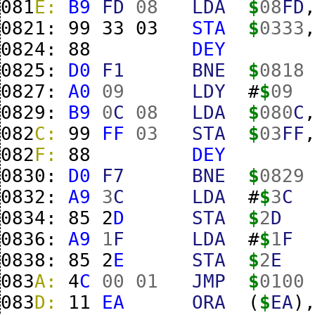
081
E:
B9
FD
08
LDA
$
08
FD
0821:
99
33
03
STA
$
0333
0824:
88
DEY
0825:
D0
F1
BNE
$
0818
0827:
A0
09
LDY
#
$
09
0829:
B9
0
C
08
LDA
$
080
C
082
C:
99
FF
03
STA
$
03
FF
082
F:
88
DEY
0830:
D0
F7
BNE
$
0829
0832:
A9
3
C
LDA
#
$
3
C
0834:
85
2
D
STA
$
2
D
0836:
A9
1
F
LDA
#
$
1
F
0838:
85
2
E
STA
$
2
E
083
A:
4
C
00
01
JMP
$
0100
083
D:
11
EA
ORA
(
$
EA
)