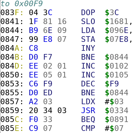
to 0x00F9
083
F:
04
3
C
DOP
$
3
C
0841:
1
F
81
16
SLO
$
1681
0844:
B9
6
E
09
LDA
$
096
E
0847:
99
E8
07
STA
$
07
E8
084
A:
C8
INY
084
B:
D0
F7
BNE
$
0844
084
D:
EE
02
01
INC
$
0102
0850:
EE
05
01
INC
$
0105
0853:
C6
F9
DEC
$
F9
0855:
D0
ED
BNE
$
0844
0857:
A2
03
LDX
#
$
03
0859:
20
34
03
JSR
$
0334
085
C:
F0
33
BEQ
$
0891
085
E:
C9
07
CMP
#
$
07