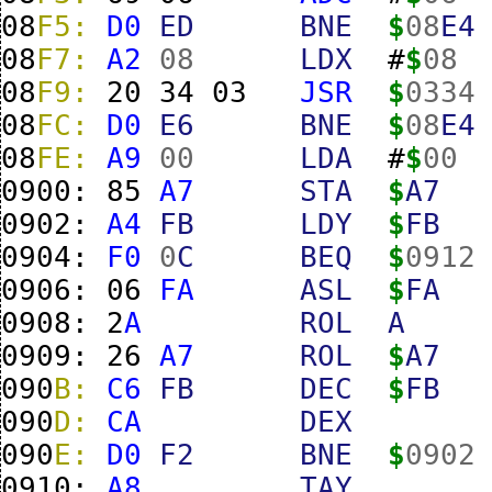
08
F5:
D0
ED
BNE
$
08
E4
08
F7:
A2
08
LDX
#
$
08
08
F9:
20
34
03
JSR
$
0334
08
FC:
D0
E6
BNE
$
08
E4
08
FE:
A9
00
LDA
#
$
00
0900:
85
A7
STA
$
A7
0902:
A4
FB
LDY
$
FB
0904:
F0
0
C
BEQ
$
0912
0906:
06
FA
ASL
$
FA
0908:
2
A
ROL
A
0909:
26
A7
ROL
$
A7
090
B:
C6
FB
DEC
$
FB
090
D:
CA
DEX
090
E:
D0
F2
BNE
$
0902
0910:
A8
TAY