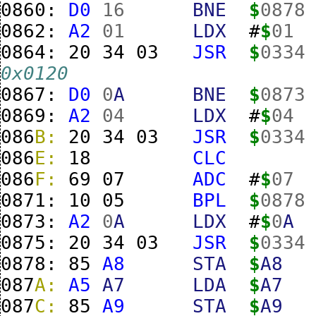
0860:
D0
16
BNE
$
0878
0862:
A2
01
LDX
#
$
01
0864:
20
34
03
JSR
$
0334
0x0120
0867:
D0
0
A
BNE
$
0873
0869:
A2
04
LDX
#
$
04
086
B:
20
34
03
JSR
$
0334
086
E:
18
CLC
086
F:
69
07
ADC
#
$
07
0871:
10
05
BPL
$
0878
0873:
A2
0
A
LDX
#
$
0
A
0875:
20
34
03
JSR
$
0334
0878:
85
A8
STA
$
A8
087
A:
A5
A7
LDA
$
A7
087
C:
85
A9
STA
$
A9