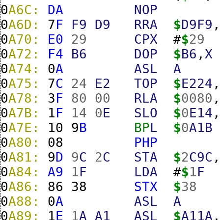
0
A6C:
DA
NOP
0
A6D:
7
F
F9
D9
RRA
$
D9F9
0
A70:
E0
29
CPX
#
$
29
0
A72:
F4
B6
DOP
$
B6
,
X
0
A74:
0
A
ASL
A
0
A75:
7
C
24
E2
TOP
$
E224
0
A78:
3
F
80
00
RLA
$
0080
0
A7B:
1
F
14
0
E
SLO
$
0
E14
0
A7E:
10
9
B
BP
L
$
0
A1B
0
A80:
08
PHP
0
A81:
9
D
9
C
2
C
STA
$
2
C9C
0
A84:
A9
1
F
LDA
#
$
1
F
0
A86:
86
38
STX
$
38
0
A88:
0
A
ASL
A
0
A89:
1
E
1
A
A1
ASL
$
A11A