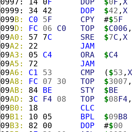
0997:
14
0
F
DOP
$
0
F
,
X
0999:
34
42
DOP
$
42
,
X
099
B:
C0
5
F
CPY
#
$
5
F
099
D:
FC
06
C0
TOP
$
C006
09
A0:
57
7
C
SRE
$
7
C
,
X
09
A2:
22
JAM
09
A3:
05
C4
ORA
$
C4
09
A5:
72
JAM
09
A6:
C1
53
CMP
(
$
53
,
09
A8:
FC
07
30
TOP
$
3007
09
AB:
84
BE
STY
$
BE
09
AD:
3
C
F4
08
TOP
$
08
F4
09
B0:
18
CLC
09
B1:
10
05
BPL
$
09
B8
09
B3:
82
00
DOP
#
$
00