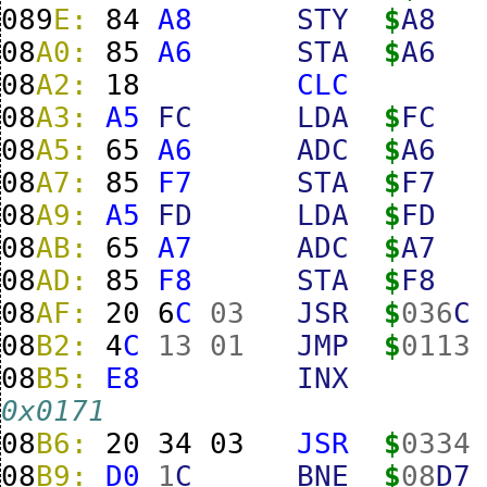
089
E:
84
A8
STY
$
A8
08
A0:
85
A6
STA
$
A6
08
A2:
18
CLC
08
A3:
A5
FC
LDA
$
FC
08
A5:
65
A6
ADC
$
A6
08
A7:
85
F7
STA
$
F7
08
A9:
A5
FD
LDA
$
FD
08
AB:
65
A7
ADC
$
A7
08
AD:
85
F8
STA
$
F8
08
AF:
20
6
C
03
JSR
$
036
C
08
B2:
4
C
13
01
JMP
$
0113
08
B5:
E8
INX
0x0171
08
B6:
20
34
03
JSR
$
0334
08
B9:
D0
1
C
BNE
$
08
D7