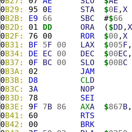
0
B27:
07
AE
SLO
$
AE
0
B29:
95
0
E
STA
$
0
E
,
X
0
B2B:
E9
66
SBC
#
$
66
0
B2D:
01
DD
ORA
(
$
DD
,
0
B2F:
76
00
ROR
$
00
,
X
0
B31:
BF
5
F
00
LAX
$
005
F
0
B34:
DE
EC
00
DEC
$
00
EC
0
B37:
0
F
BC
00
SLO
$
00B
C
0
B3A:
02
JAM
0
B3B:
D8
CL
D
0
B3C:
3
A
NOP
0
B3D:
78
SEI
0
B3E:
9
F
7
B
86
AX
A
$
867
B
0
B41:
60
RTS
0
B42:
00
BRK