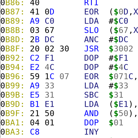
0
B86:
40
RTI
0
B87:
41
0
D
EOR
(
$
0
D
,
0
B89:
A9
C0
LDA
#
$
C0
0
B8B:
03
67
SLO
(
$
67
,
0
B8D:
2
B
DC
ANC
#
$
DC
0
B8F:
20
02
30
JSR
$
3002
0
B92:
C2
F1
DOP
#
$
F1
0
B94:
E2
4
C
DOP
#
$
4
C
0
B96:
59
1
C
07
EOR
$
071
C
0
B99:
A9
33
LDA
#
$
33
0
B9B:
E5
31
SBC
$
31
0
B9D:
B1
E1
LDA
(
$
E1
)
0
B9F:
21
50
AND
(
$
50
)
0
BA1:
04
01
DOP
$
01
0
BA3:
C8
INY