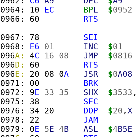
0962:
C6
A9
DEC
$
A9
0964:
10
EC
BP
L
$
0952
0966:
60
RTS
0967:
78
SEI
0968:
E6
01
INC
$
01
096
A:
4
C
16
08
JMP
$
0816
096
D:
60
RTS
096
E:
20
08
0
A
JSR
$
0
A08
0971:
00
BRK
0972:
9
E
33
35
SHX
$
3533
0975:
38
SEC
0976:
34
20
DOP
$
20
,
X
0978:
22
JAM
0979:
0
E
5
E
4
B
ASL
$
4
B5E