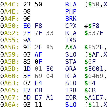
0
A4C:
23
50
RLA
(
$
50
,
0
A4E:
08
PHP
0
A4F:
00
BRK
0
A50:
E0
F8
CPX
#
$
F8
0
A52:
2
F
7
E
33
RLA
$
337
E
0
A55:
9
A
TXS
0
A56:
9
F
2
F
85
AX
A
$
852
F
0
A59:
03
AF
SLO
(
$
AF
,
0
A5B:
85
0
F
STA
$
0
F
0
A5D:
1
D
01
E0
ORA
$
E001
0
A60:
3
F
69
04
RLA
$
0469
0
A63:
07
E4
SLO
$
E4
0
A65:
E7
CB
ISB
$
CB
0
A67:
5
D
E7
A1
EOR
$
A1E7
0
A6A:
03
11
SLO
(
$
11
,