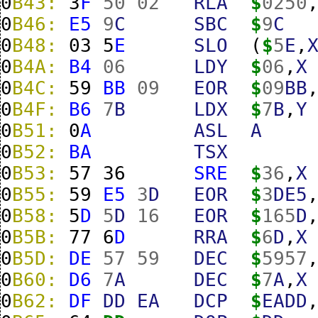
0
B43:
3
F
50
02
RLA
$
0250
0
B46:
E5
9
C
SBC
$
9
C
0
B48:
03
5
E
SLO
(
$
5
E
,
0
B4A:
B4
06
LDY
$
06
,
X
0
B4C:
59
BB
09
EOR
$
09
BB
0
B4F:
B6
7
B
LDX
$
7
B
,
Y
0
B51:
0
A
ASL
A
0
B52:
BA
TSX
0
B53:
57
36
SRE
$
36
,
X
0
B55:
59
E5
3
D
EOR
$
3
DE5
0
B58:
5
D
5
D
16
EOR
$
165
D
0
B5B:
77
6
D
RRA
$
6
D
,
X
0
B5D:
DE
57
59
DEC
$
5957
0
B60:
D6
7
A
DEC
$
7
A
,
X
0
B62:
DF
DD
EA
DCP
$
EADD