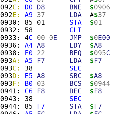
092
C:
D0
D8
BNE
$
0906
092
E:
A9
37
LDA
#
$
37
0930:
85
01
STA
$
01
0932:
58
CLI
0933:
4
C
00
0
E
JMP
$
0
E00
0936:
A4
A8
LDY
$
A8
0938:
F0
22
BEQ
$
095
C
093
A:
A5
F7
LDA
$
F7
093
C:
38
SEC
093
D:
E5
A8
SBC
$
A8
093
F:
B0
03
BCS
$
0944
0941:
C6
F8
DEC
$
F8
0943:
38
SEC
0944:
85
F7
STA
$
F7
0946:
A5
FC
LDA
$
FC